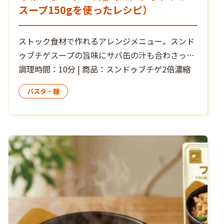
スープ150gを使ったレシピ）
ストック食材で作れるアレンジメニュー。スンド
ゥブチゲスープの旨味にサバ缶の汁も合わさって
ぐっと美味しいつけ汁が簡単にできます。
調理時間：10分 | 商品：スンドゥブチゲ2倍濃縮
パスタ・麺