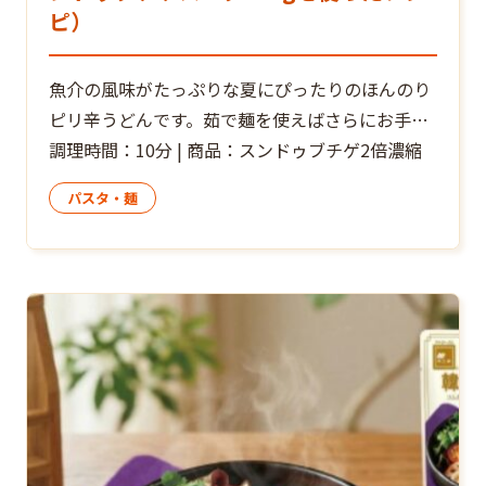
ピ）
魚介の風味がたっぷりな夏にぴったりのほんのり
ピリ辛うどんです。茹で麺を使えばさらにお手軽
に！
調理時間：10分 | 商品：スンドゥブチゲ2倍濃縮
パスタ・麺