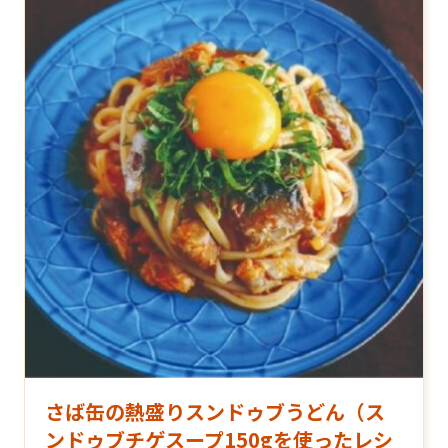
さば缶の熱盛りスンドゥブうどん（ス
ンドゥブチゲスープ150gを使ったレシ