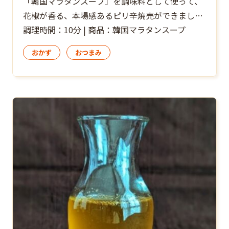
「韓国マラタンスープ」を調味料として使って、
花椒が香る、本場感あるピリ辛焼売ができまし
た！味がしっかりついているのでお弁当にも
調理時間：10分 | 商品：韓国マラタンスープ
Good！
おかず
おつまみ