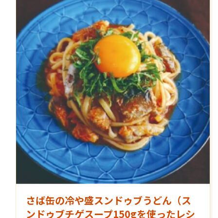
さば缶の冷や盛スンドゥブうどん（ス
ンドゥブチゲスープ150gを使ったレシ