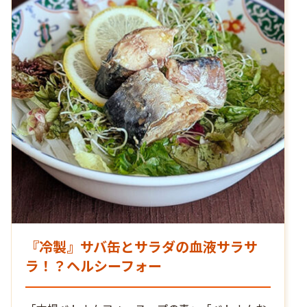
『冷製』サバ缶とサラダの血液サラサ
ラ！？ヘルシーフォー