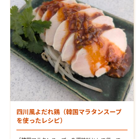
四川風よだれ鶏（韓国マラタンスープ
を使ったレシピ）