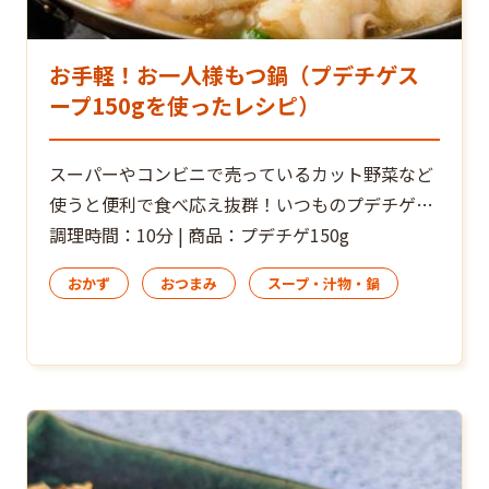
お手軽！お一人様もつ鍋（プデチゲス
ープ150gを使ったレシピ）
スーパーやコンビニで売っているカット野菜など
使うと便利で食べ応え抜群！いつものプデチゲを
もつ鍋にアレンジしました。 こっくりとした濃厚
調理時間：10分 | 商品：プデチゲ150g
なモツとピリッと辛いプデチゲのダシがとてもよ
おかず
おつまみ
スープ・汁物・鍋
く合います。 木綿豆腐を使う場合はお水を少し減
らすとよいでしょう。