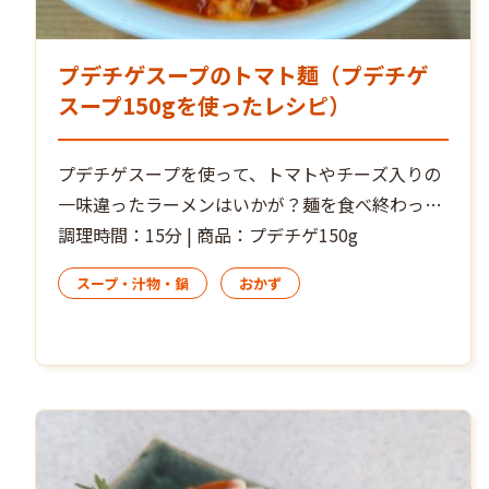
プデチゲスープのトマト麺（プデチゲ
スープ150gを使ったレシピ）
プデチゲスープを使って、トマトやチーズ入りの
一味違ったラーメンはいかが？麺を食べ終わった
ら残ったスープに追いご飯でリゾット風にして最
調理時間：15分 | 商品：プデチゲ150g
後まで楽しめます。
スープ・汁物・鍋
おかず