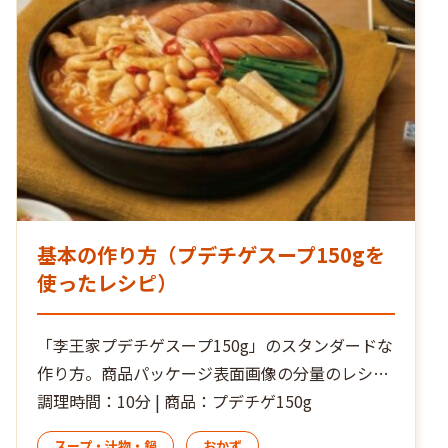
基本の作り方（プデチゲスープ150gを
使ったレシピ）
「李王家プデチゲスープ150g」のスタンダードな
作り方。商品パッケージ表面画像の分量のレシピ
です。本場のプデチゲ（部隊チゲ）は、韓国でポ
調理時間：10分 | 商品：プデチゲ150g
ピュラーな、辛味のあるスープとジャンクな具材
スープ・汁物・鍋
おかず