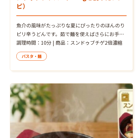
ピ）
魚介の風味がたっぷりな夏にぴったりのほんのり
ピリ辛うどんです。茹で麺を使えばさらにお手軽
に！大葉の代わりにレモン、バジルを添えても美
調理時間：10分 | 商品：スンドゥブチゲ2倍濃縮
味しいです。
パスタ・麺