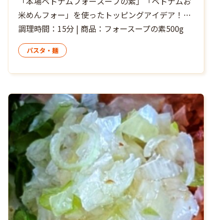
「本場ベトナムフォースープの素」「ベトナムお
米めんフォー」を使ったトッピングアイデア！サ
バ缶の汁も入れて、手軽にEPA・DHAもたっぷり
調理時間：15分 | 商品：フォースープの素500g
摂れます。冷製のレシピですが、熱くても冷たく
パスタ・麺
ても美味しいですよ。仕上げにパラっと「本場ベ
トナムフォースープの素」を振りかけ追いフォー
スープしたり、オリーブオイル+塩を加えて地中
海の漁師料理風に味変しても楽しめます♪