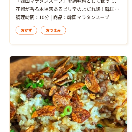
「韓国マラタンスープ」を調味料として使って、
花椒が香る本場感あるピリ辛のよだれ鶏！韓国マ
ラタンスープに含まれる香辛料でタレが本格中華
調理時間：10分 | 商品：韓国マラタンスープ
の味わいに。
おかず
おつまみ