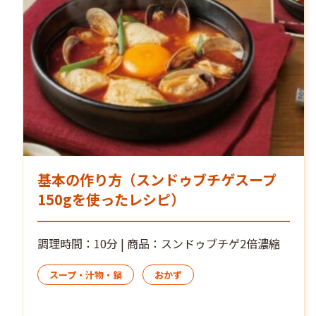
基本の作り方（スンドゥブチゲスープ
150gを使ったレシピ）
調理時間：10分 | 商品：スンドゥブチゲ2倍濃縮
スープ・汁物・鍋
おかず