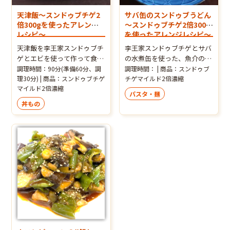
天津飯～スンドゥブチゲ2
サバ缶のスンドゥブうどん
倍300gを使ったアレンジ
～スンドゥブチゲ2倍300g
レシピ～
を使ったアレンジレシピ～
天津飯を李王家スンドゥブチ
李王家スンドゥブチゲとサバ
ゲとエビを使って作って食べ
の水煮缶を使った、魚介の風
てみたら・・・止まらない美
味たっぷりのおうどんです。
調理時間：90分(準備60分、調
調理時間： | 商品：スンドゥブ
味しさ！ 中華の天津飯、実は
理30分) | 商品：スンドゥブチゲ
ピリ辛が夏にぴったり！パス
チゲマイルド2倍濃縮
マイルド2倍濃縮
生まれは日本。中国には天津
タソースとして使うのもよい
パスタ・麺
飯というメニューはないそ
でしょう。
丼もの
う。このレシピでは、ご飯を
炊くのにも、あんかけの餡に
もスンドゥブチゲの素を使用
しているのでちょっぴりスパ
イシーなあんかけの餡は酸っ
ぱくなく、ご飯は口に入れる
とふわっと魚介の風味が広が
り、卵が絡むと、なんとまぁ
後引く美味しさ！