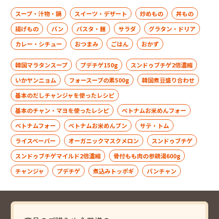
スープ・汁物・鍋
スイーツ・デザート
炒めもの
丼もの
揚げもの
パン
パスタ・麺
サラダ
グラタン・ドリア
カレー・シチュー
おつまみ
ごはん
おかず
韓国マラタンスープ
プデチゲ150g
スンドゥブチゲ2倍濃縮
いかヤンニョム
フォースープの素500g
韓国煮豆盛り合わせ
基本のだしチャンジャを使ったレシピ
基本のチャン・マヨを使ったレシピ
ベトナムお米めんフォー
ベトナムフォー
ベトナムお米めんブン
サテ・トム
ライスペーパー
オーガニックマスクメロン
スンドゥブチゲ
スンドゥブチゲマイルド2倍濃縮
骨付もも肉の参鶏湯600g
チャンジャ
プデチゲ
煮込みトッポギ
パンチャン