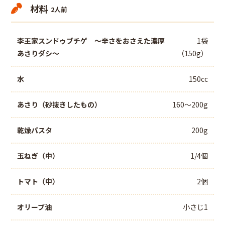
材料
2人前
李王家スンドゥブチゲ ～辛さをおさえた濃厚
1袋
あさりダシ～
（150g）
水
150cc
あさり（砂抜きしたもの）
160～200g
乾燥パスタ
200g
玉ねぎ（中）
1/4個
トマト（中）
2個
オリーブ油
小さじ1