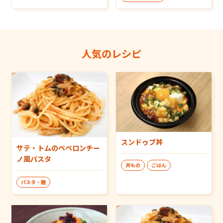
人気のレシピ
スンドゥブ丼
サテ・トムのペペロンチー
ノ風パスタ
丼もの
ごはん
パスタ・麺