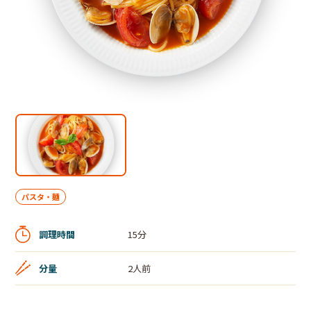
パスタ・麺
調理時間
15分
分量
2人前