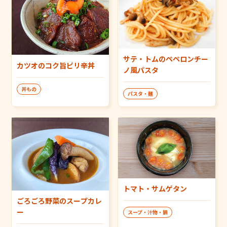
サテ・トムのペペロンチー
カツオのコク旨ピリ辛丼
ノ風パスタ
丼もの
パスタ・麺
トマト・サムゲタン
ごろごろ野菜のスープカレ
ー
スープ・汁物・鍋