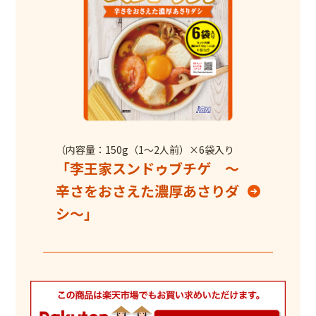
（内容量：150g（1～2人前）×6袋入り
「李王家スンドゥブチゲ ～
辛さをおさえた濃厚あさりダ
シ～」