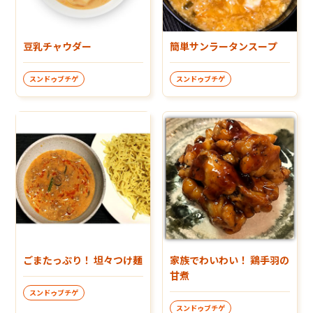
豆乳チャウダー
簡単サンラータンスープ
スンドゥブチゲ
スンドゥブチゲ
ごまたっぷり！ 坦々つけ麺
家族でわいわい！ 鶏手羽の
甘煮
スンドゥブチゲ
スンドゥブチゲ