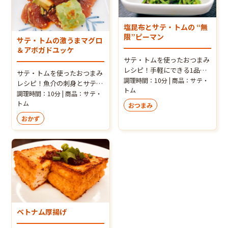
塩昆布とサテ・トムの “無
限”ピーマン
サテ・トムの激うまマグロ
＆アボガドユッケ
サテ・トムを使ったおつまみ
レシピ！手軽にできる1品お
サテ・トムを使ったおつまみ
つまみです。いつもの味がガ
調理時間：10分 | 商品：サテ・
レシピ！魚介の刺身とサテ・
ラッとアジアンに変身！ 辛さ
トム
トムはよく合います！
調理時間：10分 | 商品：サテ・
と塩味、ピーマンの歯ごたえ
トム
おつまみ
がビールのおつまみに止まら
おかず
ない一品です
ベトナム厚揚げ