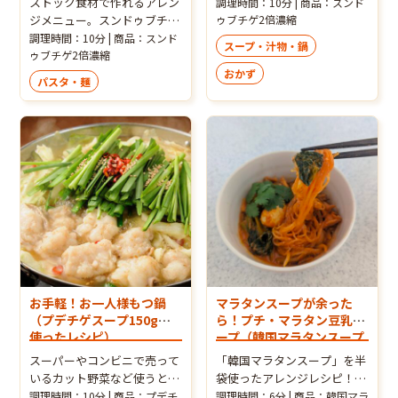
ストック食材で作れるアレン
調理時間：10分 | 商品：スンド
ピ）
ジメニュー。スンドゥブチゲ
ゥブチゲ2倍濃縮
スープの旨味にサバ缶の汁も
調理時間：10分 | 商品：スンド
スープ・汁物・鍋
合わさってぐっと美味しいつ
ゥブチゲ2倍濃縮
け汁が簡単にできます。
おかず
パスタ・麺
お手軽！お一人様もつ鍋
マラタンスープが余った
（プデチゲスープ150gを
ら！プチ・マラタン豆乳ス
使ったレシピ）
ープ（韓国マラタンスープ
を使ったレシピ）
スーパーやコンビニで売って
「韓国マラタンスープ」を半
いるカット野菜など使うと便
袋使ったアレンジレシピ！豆
利で食べ応え抜群！いつもの
乳を使うのでとてもマイルド
調理時間：10分 | 商品：プデチ
調理時間：6分 | 商品：韓国マラ