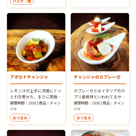
パスタ・麺
です！
アボカドチャンジャ
チャンジャのカプレーゼ
レモン汁が上手に洋風にぐっ
カプレーゼとはイタリアのカ
と引き寄せた、まさに究極の
プリ島発祥といわれてるサラ
かんたん前菜に様変わりしま
ダ（※諸説あります）です
調理時間：10分 | 商品：チャン
調理時間：10分 | 商品：チャン
す。パーティーの前菜などの
ジャ
が、そこにあえてチャンジャ
ジャ
フィンガーフードに大変
も仲間に入れてみました！チ
おつまみ
おつまみ
身！！！ぜひこのアレンジを
ャンジャの旨味がアンチョビ
召し上がっていただきたいで
系に近いのか、オリーブオイ
す。 ※チャンジャは冷蔵商品
ルにも相性バッチリの新発見