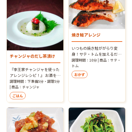
のため、こちらはご自宅です
レシピです。 ※チャンジャは
ぐにお召し上がりになる向け
冷蔵商品のため、こちらはご
のレシピです。常温保存や長
自宅ですぐにお召し上がりに
期保存などは衛生上お控えく
なる向けのレシピです。常温
ださい。
保存や長期保存などは衛生上
お控えください。
焼き鮭アレンジ
いつもの焼き鮭ががらり変
身！サテ・トムを加えるだけ
チャンジャのだし茶漬け
の超簡単、味変メニューです
調理時間：10分 | 商品：サテ・
♪ お好みで、お皿に盛ったお
トム
『李王家チャンジャを使った
料理の上に、サテ・トム小さ
おかず
アレンジレシピ！』 お酒を楽
じ１程度をのせ”追いサテ・
しんだ最後の〆にもピッタリ
調理時間：下準備5分・調理5分
トム”すれば、辛さとレモン
です。お好みで仕上げにごま
| 商品：チャンジャ
グラスの香りがさらに増して
油を少々垂らすとまた違った
大満足！
ごはん
美味しさになりますよ。 ※チ
ャンジャは冷蔵商品のため、
こちらはご自宅ですぐにお召
し上がりになる向けのレシピ
です。