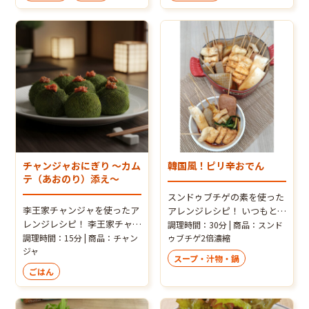
オリジナル合わせ調味料「基
チャンジャとベストマッチ！
本のアジア風白ネギタレ（別
明太子パスタ好きならきっと
ページに作り方がございま
好きな味ですよ～。
す）」を使って簡単なのに美
味しい一品が作れます。
チャンジャおにぎり ～カム
韓国風！ピリ辛おでん
テ（あおのり）添え～
スンドゥブチゲの素を使った
李王家チャンジャを使ったア
アレンジレシピ！ いつもと違
レンジレシピ！ 李王家チャン
ったピリ辛のおでんです。串
調理時間：30分 | 商品：スンド
ジャを使った韓国風おにぎり
調理時間：15分 | 商品：チャン
に刺せば韓国風に！ 韓国焼酎
ゥブチゲ2倍濃縮
はいかがでしょう？チャンジ
ジャ
と一緒に"お家で韓国ポチ
スープ・汁物・鍋
ャ+ごま油+カムテ（青のり）
ャ"をお楽しみください。
ごはん
で間違いない美味しさです。