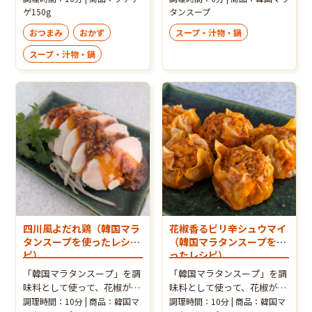
プデチゲをもつ鍋にアレンジ
ゲ150g
な辛さで食べやすく♪
タンスープ
しました。 こっくりとした濃
おつまみ
おかず
スープ・汁物・鍋
厚なモツとピリッと辛いプデ
チゲのダシがとてもよく合い
スープ・汁物・鍋
ます。 木綿豆腐を使う場合は
お水を少し減らすとよいでし
ょう。
四川風よだれ鶏（韓国マラ
花椒香るピリ辛シュウマイ
タンスープを使ったレシ
（韓国マラタンスープを使
ピ）
ったレシピ）
「韓国マラタンスープ」を調
「韓国マラタンスープ」を調
味料として使って、花椒が香
味料として使って、花椒が香
る本場感あるピリ辛のよだれ
る、本場感あるピリ辛焼売が
調理時間：10分 | 商品：韓国マ
調理時間：10分 | 商品：韓国マ