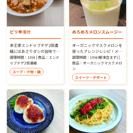
ピリ辛冷汁
めろめろメロンスムージー
李王家スンドゥブチゲ2倍濃
オーガニックマスクメロンを
縮にはあさりダシの旨味で、
使ったアレンジレシピ！メロ
本格的なうまみのある冷や汁
ンの香りにめろめろに！
調理時間：10分 | 商品：スンド
調理時間：10分(解凍含まず) |
が簡単に作れます。 きゅうり
ゥブチゲ2倍濃縮
商品：オーガニックマスクメロ
ン
と豆腐でスルスルと、暑い夏
スープ・汁物・鍋
でも食べられます。
スイーツ・デザート