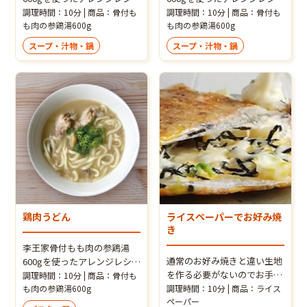
ピ！ミニトマトで彩り鮮やか
ピ！梅の酸味がベストマッ
調理時間：10分 | 商品：骨付も
調理時間：10分 | 商品：骨付も
に！トマトの旨味と酸味がじ
も肉の参鶏湯600g
チ！食欲増進レシピ♪
も肉の参鶏湯600g
ゅわっとスープに溶け出しま
スープ・汁物・鍋
スープ・汁物・鍋
す。
鶏肉うどん
ライスペーパーでお好み焼
き
李王家骨付もも肉の参鶏湯
通常のお好み焼きと違い生地
600gを使ったアレンジレシ
を作る必要がないのでお手軽
ピ！参鶏湯の深い旨味の鶏ス
調理時間：10分 | 商品：骨付も
です！グルテンフリーなヘル
ープで作る、鶏肉うどん。簡
も肉の参鶏湯600g
調理時間：10分 | 商品：ライス
シーお好み焼き♪
ペーパー
単なのにお店レベルの味わい