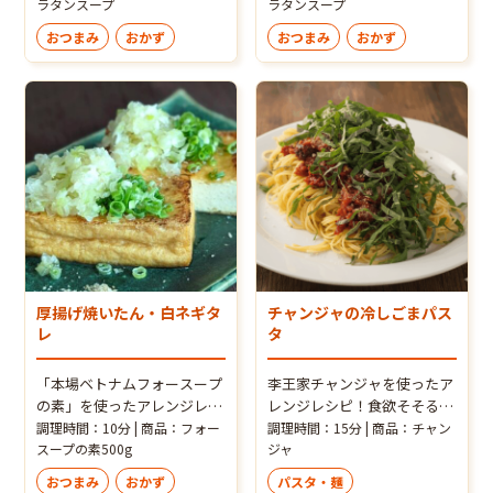
鶏！韓国マラタンスープに含
ラタンスープ
できました！味がしっかりつ
ラタンスープ
まれる香辛料でタレが本格中
いているのでお弁当にも
おつまみ
おかず
おつまみ
おかず
華の味わいに。
Good！
厚揚げ焼いたん・白ネギタ
チャンジャの冷しごまパス
レ
タ
「本場ベトナムフォースープ
李王家チャンジャを使ったア
の素」を使ったアレンジレシ
レンジレシピ！食欲そそるチ
ピ！ 本場ベトナムフォースー
ャンジャ冷製パスタをご紹介
調理時間：10分 | 商品：フォー
調理時間：15分 | 商品：チャン
プの素：小さじ1と、白ネ
スープの素500g
します。エゴマの葉（または
ジャ
ギ：70g（約1本）を合わせた
シソの葉）とごま油の香りが
おつまみ
おかず
パスタ・麺