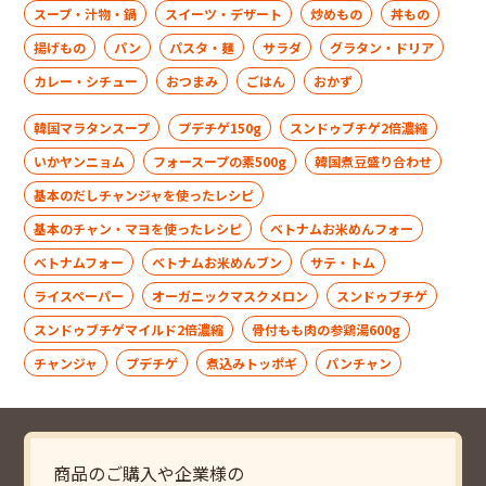
スープ・汁物・鍋
スイーツ・デザート
炒めもの
丼もの
揚げもの
パン
パスタ・麺
サラダ
グラタン・ドリア
カレー・シチュー
おつまみ
ごはん
おかず
韓国マラタンスープ
プデチゲ150g
スンドゥブチゲ2倍濃縮
いかヤンニョム
フォースープの素500g
韓国煮豆盛り合わせ
基本のだしチャンジャを使ったレシピ
基本のチャン・マヨを使ったレシピ
ベトナムお米めんフォー
ベトナムフォー
ベトナムお米めんブン
サテ・トム
ライスペーパー
オーガニックマスクメロン
スンドゥブチゲ
スンドゥブチゲマイルド2倍濃縮
骨付もも肉の参鶏湯600g
チャンジャ
プデチゲ
煮込みトッポギ
パンチャン
商品のご購入や企業様の