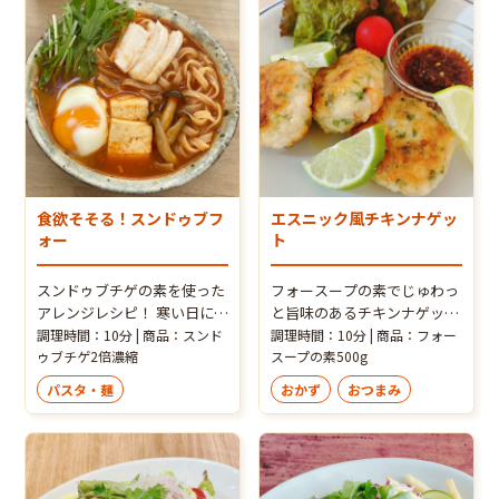
食欲そそる！スンドゥブフ
エスニック風チキンナゲッ
ォー
ト
スンドゥブチゲの素を使った
フォースープの素でじゅわっ
アレンジレシピ！ 寒い日に食
と旨味のあるチキンナゲット
べたい！スンドゥブフォー 旨
に
調理時間：10分 | 商品：スンド
調理時間：10分 | 商品：フォー
辛スープ×フォーがやみつ
ゥブチゲ2倍濃縮
スープの素500g
き！体が温まる最強冬メニュ
パスタ・麺
おかず
おつまみ
ーです！