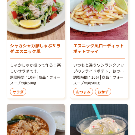
シャカシャカ豚しゃぶサラ
エスニック風ローディット
ダ エスニック風
ポテトフライ
しゃかしゃか振って作る！楽
いつもと違うワンランクアッ
しいサラダです。
プのフライドポテト、おつま
みやパーティにも
調理時間：10分 | 商品：フォー
調理時間：10分 | 商品：フォー
スープの素500g
スープの素500g
サラダ
おつまみ
おかず