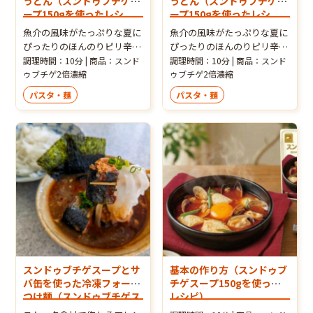
うどん（スンドゥブチゲス
うどん（スンドゥブチゲス
ープ150gを使ったレシ
ープ150gを使ったレシ
ピ）
ピ）
魚介の風味がたっぷりな夏に
魚介の風味がたっぷりな夏に
ぴったりのほんのりピリ辛う
ぴったりのほんのりピリ辛う
どんです。茹で麺を使えばさ
どんです。茹で麺を使えばさ
調理時間：10分 | 商品：スンド
調理時間：10分 | 商品：スンド
らにお手軽に！大葉の代わり
ゥブチゲ2倍濃縮
らにお手軽に！
ゥブチゲ2倍濃縮
にレモン、バジルを添えても
パスタ・麺
パスタ・麺
美味しいです。
スンドゥブチゲスープとサ
基本の作り方（スンドゥブ
バ缶を使った冷凍フォーの
チゲスープ150gを使った
つけ麺（スンドゥブチゲス
レシピ）
ープ150gを使ったレシ