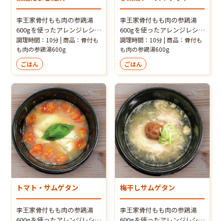
李王家骨付もも肉の参鶏湯
李王家骨付もも肉の参鶏湯
600gを使ったアレンジレシ
600gを使ったアレンジレシ
ピ！参鶏湯の深い旨味の鶏ス
ピ！参鶏湯の深い旨味の鶏ス
調理時間：10分 | 商品：骨付も
調理時間：10分 | 商品：骨付も
ープで作る、薬膳たまご雑
も肉の参鶏湯600g
ープで作る、参鶏湯チーズリ
も肉の参鶏湯600g
炊。滋味深い味わいです！
ゾット。濃厚でリッチな味わ
ごはん
ごはん
いです！
トマト・サムゲタン
梅干しサムゲタン
李王家骨付もも肉の参鶏湯
李王家骨付もも肉の参鶏湯
600gを使ったアレンジレシ
600gを使ったアレンジレシ