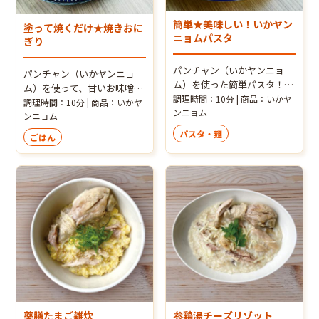
簡単★美味しい！いかヤン
塗って焼くだけ★焼きおに
ニョムパスタ
ぎり
パンチャン（いかヤンニョ
パンチャン（いかヤンニョ
ム）を使った簡単パスタ！甘
ム）を使って、甘いお味噌の
味付けはいかヤンニョムだけ
調理時間：10分 | 商品：いかヤ
ようなコク深い味わいに！旨
調理時間：10分 | 商品：いかヤ
で簡単なのにお店の味わいで
ンニョム
味しっかり食欲が出るおにぎ
ンニョム
す♪
りです！
パスタ・麺
ごはん
薬膳たまご雑炊
参鶏湯チーズリゾット