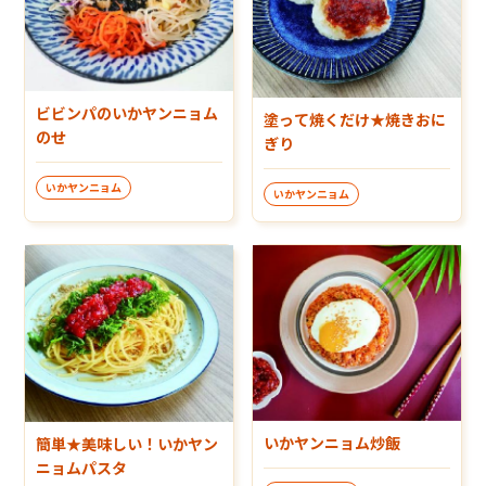
ビビンパのいかヤンニョム
塗って焼くだけ★焼きおに
のせ
ぎり
いかヤンニョム
いかヤンニョム
いかヤンニョム炒飯
簡単★美味しい！いかヤン
ニョムパスタ