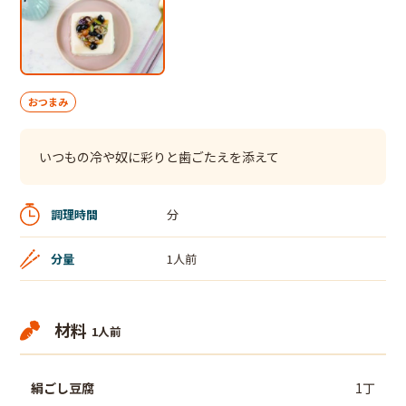
おつまみ
いつもの冷や奴に彩りと歯ごたえを添えて
調理時間
分
分量
1人前
材料
1人前
絹ごし豆腐
1丁