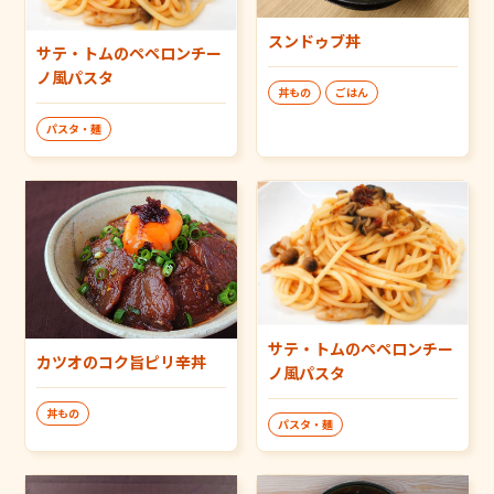
スンドゥブ丼
サテ・トムのペペロンチー
ノ風パスタ
丼もの
ごはん
パスタ・麺
サテ・トムのペペロンチー
カツオのコク旨ピリ辛丼
ノ風パスタ
丼もの
パスタ・麺