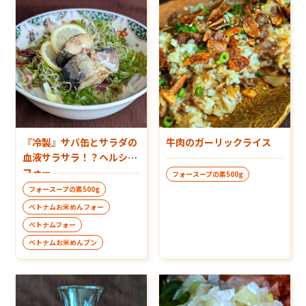
『冷製』サバ缶とサラダの
牛肉のガーリックライス
血液サラサラ！？ヘルシー
フォー
フォースープの素500g
フォースープの素500g
ベトナムお米めんフォー
ベトナムフォー
ベトナムお米めんブン