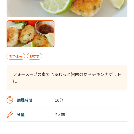
おつまみ
おかず
フォースープの素でじゅわっと旨味のあるチキンナゲット
に
調理時間
10分
分量
2人前