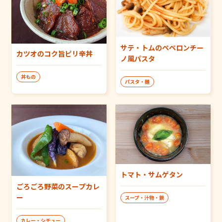
サテ・トムのペペロンチー
カツオのコク旨ピリ辛丼
ノ風パスタ
丼もの
パスタ・麺
トマト・サムゲタン
ごろごろ野菜のスープカレ
ー
スープ・汁物・鍋
カレー・シチュー