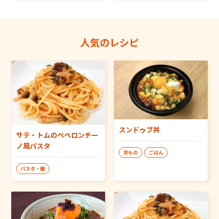
人気のレシピ
スンドゥブ丼
サテ・トムのペペロンチー
ノ風パスタ
丼もの
ごはん
パスタ・麺