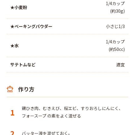
1/4カップ
★小麦粉
(約30g)
★ベーキングパウダー
小さじ1/3
1/4カップ
★水
(約50cc)
サテトムなど
適宜
作り方
鶏ひき肉、むきえび、桜エビ、すりおろしにんにく、
1
フォースープ の素をよく混ぜる
2
バッター液を混ぜておく。