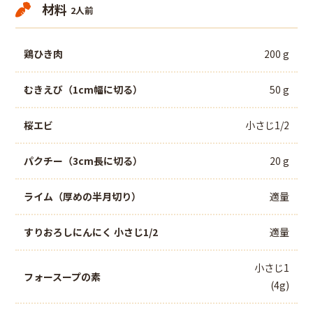
材料
2人前
鶏ひき肉
200 g
むきえび（1cm幅に切る）
50 g
桜エビ
小さじ1/2
パクチー（3cm長に切る）
20 g
ライム（厚めの半月切り）
適量
すりおろしにんにく 小さじ1/2
適量
小さじ1
フォースープの素
(4g)