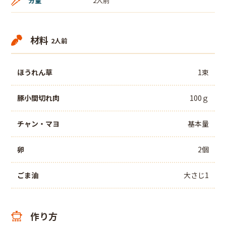
分量
2人前
材料
2人前
ほうれん草
1束
豚小間切れ肉
100ｇ
チャン・マヨ
基本量
卵
2個
ごま油
大さじ1
作り方