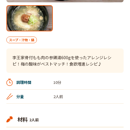
スープ・汁物・鍋
李王家骨付もも肉の参鶏湯600gを使ったアレンジレシ
ピ！梅の酸味がベストマッチ！食欲増進レシピ♪
調理時間
10分
分量
2人前
材料
2人前