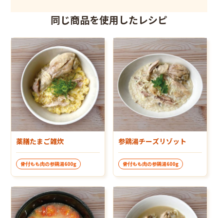
同じ商品を使用したレシピ
薬膳たまご雑炊
参鶏湯チーズリゾット
骨付もも肉の参鶏湯600g
骨付もも肉の参鶏湯600g