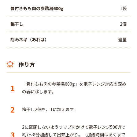
骨付きもも肉の参鶏湯600g
1袋
梅干し
2個
刻みネギ（あれば）
適量
作り方
「骨付もも肉の参鶏湯600g」を電子レンジ対応の深め
1
の器に移します。
2
梅干し2個を、1に加えます。
2に密閉しないようラップをかけて電子レンジ500Wで
3
約7～8分加熱して出来上がり。（加熱時間はあくまで