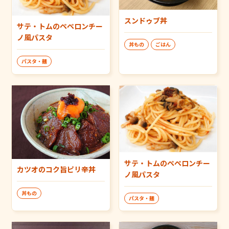
スンドゥブ丼
サテ・トムのペペロンチー
ノ風パスタ
丼もの
ごはん
パスタ・麺
サテ・トムのペペロンチー
カツオのコク旨ピリ辛丼
ノ風パスタ
丼もの
パスタ・麺