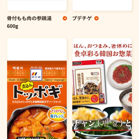
骨付もも肉の参鶏湯
プデチゲ
600g