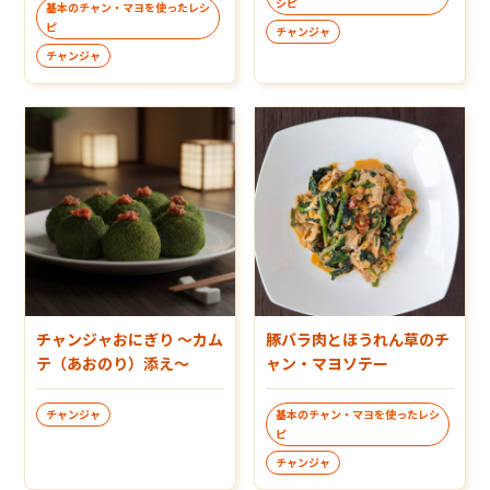
シピ
基本のチャン・マヨを使ったレシ
ピ
チャンジャ
チャンジャ
チャンジャおにぎり ～カム
豚バラ肉とほうれん草のチ
テ（あおのり）添え～
ャン・マヨソテー
チャンジャ
基本のチャン・マヨを使ったレシ
ピ
チャンジャ