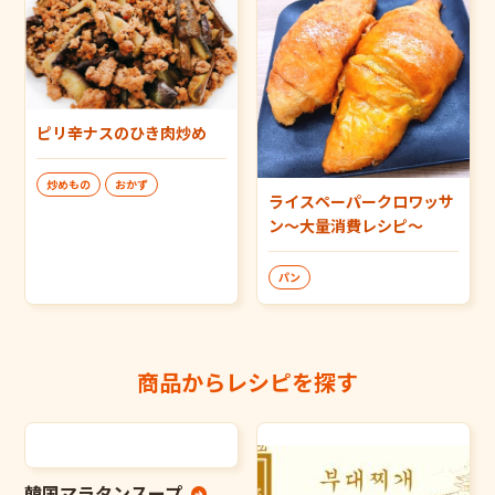
ピリ辛ナスのひき肉炒め
炒めもの
おかず
ライスペーパークロワッサ
ン～大量消費レシピ～
パン
商品からレシピを探す
韓国マラタンスープ