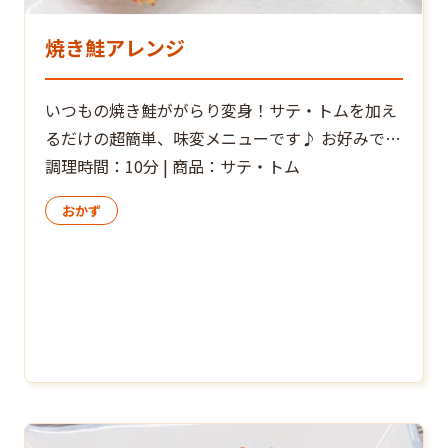
焼き鮭アレンジ
いつもの焼き鮭ががらり変身！サテ・トムを加え
るだけの超簡単、味変メニューです♪ お好みで、
お皿に盛ったお料理の上に、サテ・トム小さじ１
調理時間：10分 | 商品：サテ・トム
程度をのせ”追いサテ・トム”すれば、辛さとレモ
おかず
ングラスの香りがさらに増して大満足！