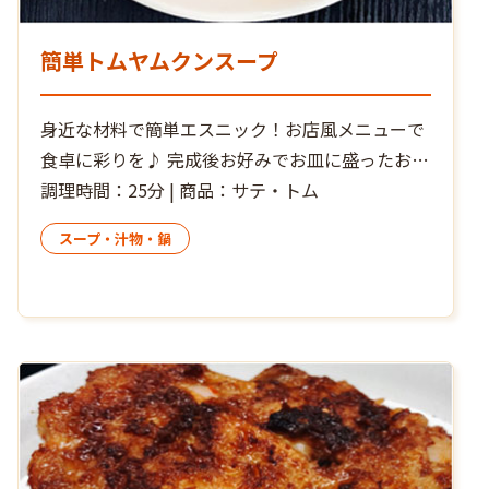
簡単トムヤムクンスープ
身近な材料で簡単エスニック！お店風メニューで
食卓に彩りを♪ 完成後お好みでお皿に盛ったお料
理の上に、サテ・トム小さじ１程度をのせ”追い
調理時間：25分 | 商品：サテ・トム
サテ・トム”すれば、辛さとレモングラスの香り
スープ・汁物・鍋
がさらに増して大満足！