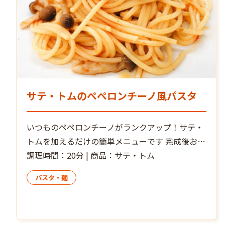
サテ・トムのペペロンチーノ風パスタ
いつものペペロンチーノがランクアップ！サテ・
トムを加えるだけの簡単メニューです 完成後お好
みでお皿に盛ったお料理の上に、サテ・トム小さ
調理時間：20分 | 商品：サテ・トム
じ１程度をのせ”追いサテ・トム”すれば、辛さと
パスタ・麺
レモングラスの香りがさらに増して大満足！