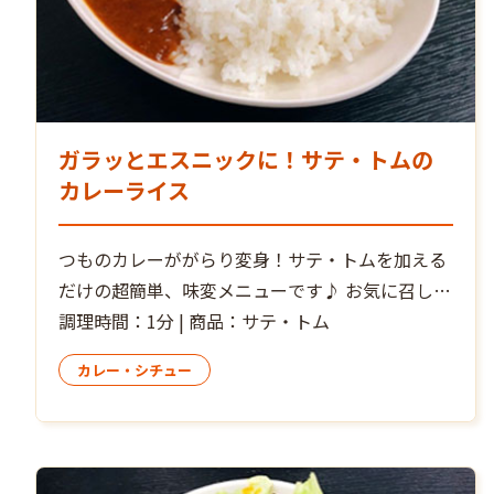
ガラッとエスニックに！サテ・トムの
カレーライス
つものカレーががらり変身！サテ・トムを加える
だけの超簡単、味変メニューです♪ お気に召した
ら、お好きな量で、”追いサテ・トム”しながら辛
調理時間：1分 | 商品：サテ・トム
さとレモングラスの香りが増したエスニック風の
カレー・シチュー
カレーが手元で存分にお楽しみいただけます