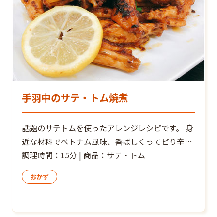
手羽中のサテ・トム焼煮
話題のサテトムを使ったアレンジレシピです。 身
近な材料でベトナム風味、香ばしくってピり辛で
旨い！ビールにもよく合いますよ～。 完成後お好
調理時間：15分 | 商品：サテ・トム
みでお皿に盛ったお料理の上に、サテトム小さじ
おかず
１程度をのせ”追いサテトム”すれば、辛さとレモ
ングラスの香りがさらに増して大満足！