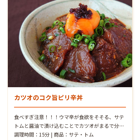
カツオのコク旨ピリ辛丼
食べすぎ注意！！！ウマ辛が食欲をそそる、サテ
トムと醤油で漬け込むことでカツオがまるで分厚
い生ハムのような食感に！
調理時間：15分 | 商品：サテ・トム