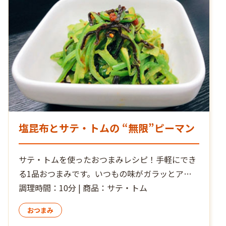
塩昆布とサテ・トムの “無限”ピーマン
サテ・トムを使ったおつまみレシピ！手軽にでき
る1品おつまみです。いつもの味がガラッとアジ
アンに変身！ 辛さと塩味、ピーマンの歯ごたえが
調理時間：10分 | 商品：サテ・トム
ビールのおつまみに止まらない一品です
おつまみ