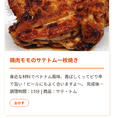
鶏肉モモのサテトム一枚焼き
身近な材料でベトナム風味、香ばしくってピり辛
で旨い！ビールにもよく合いますよ～。 完成後お
好みでお皿に盛ったお料理の上に、サテトム小さ
調理時間：15分 | 商品：サテ・トム
じ１程度をのせ”追いサテ・トム”すれば、辛さと
おかず
レモングラスの香りがさらに増して大満足！