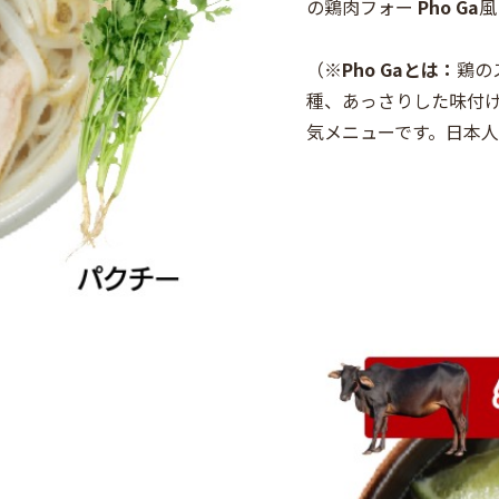
の鶏肉フォー
Pho Ga
風
（※
Pho Gaとは：
鶏の
種、あっさりした味付
気メニューです。日本