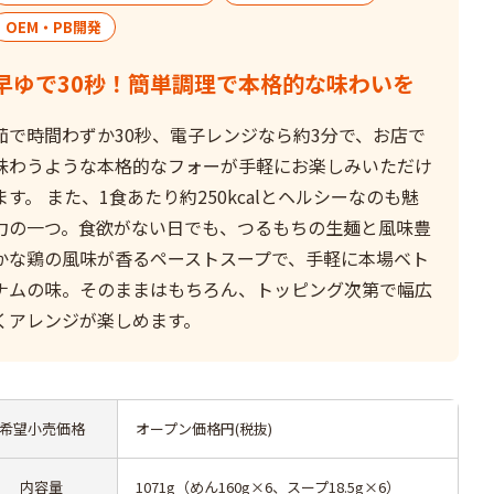
OEM・PB開発
早ゆで30秒！簡単調理で本格的な味わいを
茹で時間わずか30秒、電子レンジなら約3分で、お店で
味わうような本格的なフォーが手軽にお楽しみいただけ
ます。 また、1食あたり約250kcalとヘルシーなのも魅
力の一つ。食欲がない日でも、つるもちの生麺と風味豊
かな鶏の風味が香るペーストスープで、手軽に本場ベト
ナムの味。そのままはもちろん、トッピング次第で幅広
くアレンジが楽しめます。
希望小売価格
オープン価格円(税抜)
内容量
1071g（めん160g×6、スープ18.5g×6）