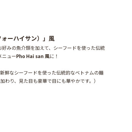
n（フォーハイサン）」風
お好みの魚介類を加えて、シーフードを使った伝統
メニュー
Pho Hai san
風
に！
：
新鮮なシーフードを使った伝統的なベトナムの麺
も加わり、見た目も豪華で目にも華やかです。）