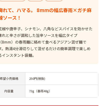
痺れて、ハマる。 8mmの幅広春雨×ガチ麻
辣ソース！
花椒や唐辛子、シナモン、八角などスパイスを効かせた
痺れと辛さが調和した旨辛ソースを幅広タイプ
（8mm）の春雨麺に絡めて食べるアジアン混ぜ麺で
す。熱湯4分湯切りして混ぜるだけの簡単調理で楽しめ
るインスタント袋麺。
希望小売価格
250円(税抜)
内容量
73g（春雨48g）