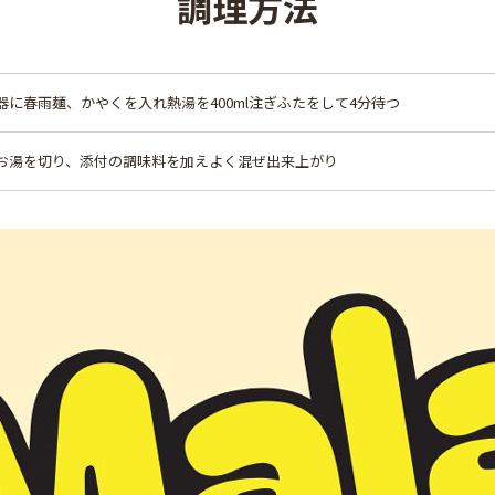
調理方法
器に春雨麺、かやくを入れ熱湯を400ml注ぎふたをして4分待つ
お湯を切り、添付の調味料を加えよく混ぜ出来上がり