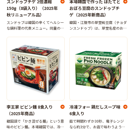
スンドゥブチゲ 2倍濃縮
本場韓国で作った ほたてと
150g（8袋入り）（2025年
おぼろ豆腐のスンドゥブチ
秋リニューアル品）
ゲ（2025年新商品）
スンドゥブは韓国の辛くてヘルシー
韓国・江陵市の草堂純豆腐（チョダ
な鍋料理の代表メニュー。同量の水
ンスンドゥブ）は、草堂名産のおぼ
で割って、豆腐を入れて煮るだけ
ろ豆腐をふんだんに使用したスンド
で、あさりダシなどの魚介の旨味を
ゥブ。それをイメージしたおぼろ豆
効かせた本場のスンドゥブチゲを手
腐とほたてを贅沢に使用した、温め
軽に味わえます。濃縮タイプのた
るだけですぐにお召し上がりいただ
め、お好みの
ける具材
李王家 ビビン麺 8食入り
冷凍フォー 鶏だしスープ味
（2025年商品）
6食入り
韓国語で「かき混ぜる麺」という意
茹で時間わずか30秒、電子レンジ
味のビビン麺。本場韓国では、冷麺
なら約3分で、お店で味わうような
とならんで人気の高いメニューで
本格的なフォーが手軽にお楽しみい