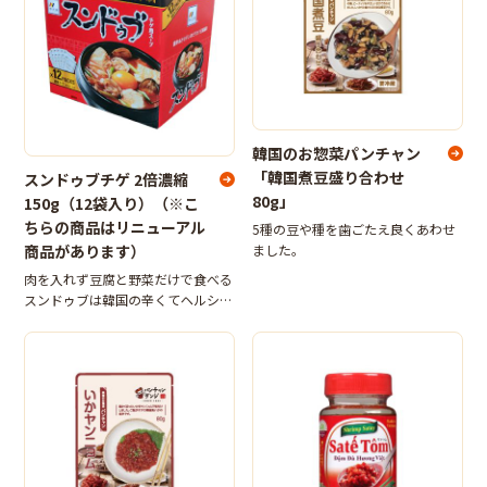
韓国のお惣菜パンチャン
「韓国煮豆盛り合わせ
スンドゥブチゲ 2倍濃縮
80g」
150g（12袋入り）（※こ
ちらの商品はリニューアル
5種の豆や種を歯ごたえ良くあわせ
商品があります）
ました。
肉を入れず豆腐と野菜だけで食べる
スンドゥブは韓国の辛くてヘルシー
な鍋料理の代表メニュー。1袋150g
のスンドゥブチゲの素のレトルトパ
ウチが12袋入ったセットです。同じ
量の水で割ってご使用いただくあさ
り