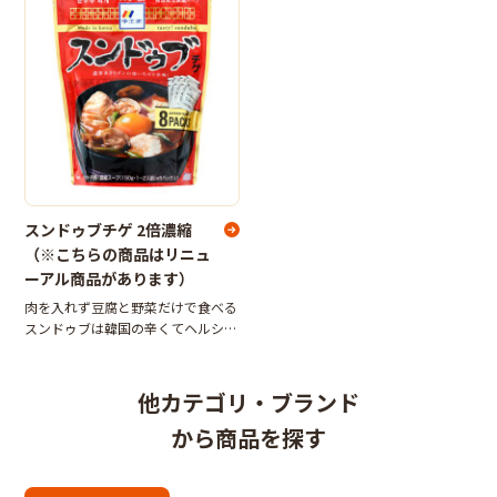
の韓国ヘルシー鍋ですが、あさりダ
意が必要
シをはじめとした魚介の旨味はその
ままに、辛
スンドゥブチゲ 2倍濃縮
（※こちらの商品はリニュ
ーアル商品があります）
肉を入れず豆腐と野菜だけで食べる
スンドゥブは韓国の辛くてヘルシー
な鍋料理の代表メニュー。今や日本
でも韓国料理屋ではランチの定番で
す。スンドゥブチゲの素はレトルト
他カテゴリ・ブランド
タイプです。
から商品を探す