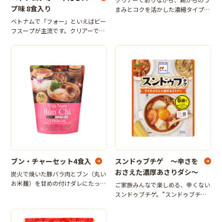
プ味 8食入り
まみとコクを活かした濃縮タイプの
鶏だしスープが特徴。つるっとした
ベトナムで「フォー」といえばビー
のどごしの米めんフォーとの相性抜
フスープが主流です。クリアーであ
群。お米めんとスープ、香味油のセ
りながら、牛肉のうまみとコクを活
ットです。8食分入り。（808g（め
かした濃縮タイプのビーフスープが
ん6
特徴。つるっとしたのどごしの米め
んフォーとの相性抜群。お米めんと
スープ、
ブン・チャーセット4食入
スンドゥブチゲ ～辛さを
おさえた濃厚あさりダシ～
炭火で焼いた豚バラ肉とブン（丸い
お米麺）を甘めの付けダレにたっぷ
ご家族みんなで楽しめる、辛くない
りつけて食べる料理です。（※セッ
スンドゥブチゲ。”スンドゥブチ
ト内容は、米麺・つけダレ・豚バラ
ゲ”は、魚介の旨味たっぷりのピリ
肉用のシーズニングです。豚バラ肉
辛スープを煮込んで食べる、大人気
は製品に含まれませんので別途ご用