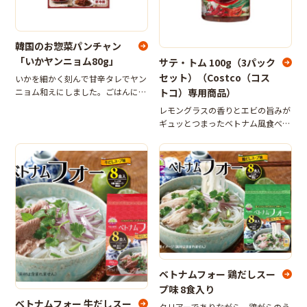
韓国のお惣菜パンチャン
「いかヤンニョム80g」
サテ・トム 100g（3パック
セット）（Costco（コス
いかを細かく刻んで甘辛タレでヤン
トコ）専用商品）
ニョム和えにしました。ごはんにも
お酒にもよく合います。
レモングラスの香りとエビの旨みが
ギュッとつまったベトナム風食べる
ラー油。フォーのトッピングはもち
ろん、チャーハン、スープ、鍋料理
など様々な料理に加えるだけでエス
ニック風味に。TV番組なども取り
上げられ
ベトナムフォー 鶏だしスー
プ味 8食入り
ベトナムフォー 牛だしスー
クリアーでありながら、鶏がらのう