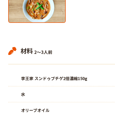
材料
2～3人前
李王家 スンドゥブチゲ2倍濃縮150g
水
オリーブオイル