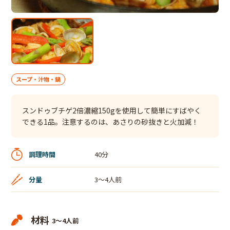
スープ・汁物・鍋
スンドゥブチゲ2倍濃縮150gを使用して簡単にすばやく
できる1品。注意するのは、あさりの砂抜きと火加減！
調理時間
40分
分量
3～4人前
材料
3～4人前