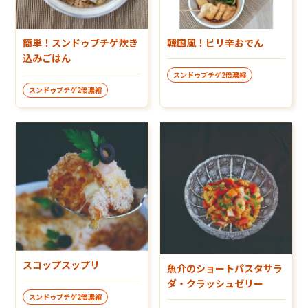
簡単！スンドゥブチゲ炊き
韓国風！ピリ辛おでん
込みごはん
スンドゥブチゲ2倍濃縮
スンドゥブチゲ2倍濃縮
スコップスップリ
魚介のショートパスタサラ
ダ・クラッシュゼリー
スンドゥブチゲ2倍濃縮