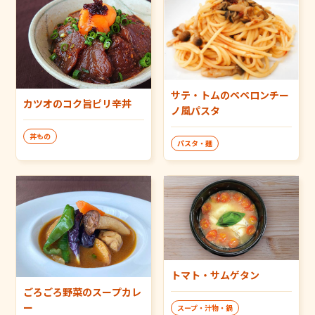
サテ・トムのペペロンチー
カツオのコク旨ピリ辛丼
ノ風パスタ
丼もの
パスタ・麺
トマト・サムゲタン
ごろごろ野菜のスープカレ
ー
スープ・汁物・鍋