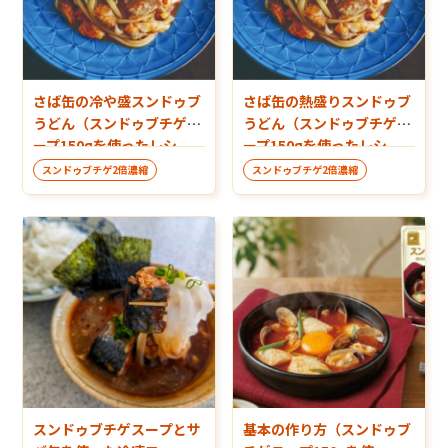
さば缶の冷や盛スンドゥブ
さば缶の熱盛りスンドゥブ
うどん（スンドゥブチゲス
うどん（スンドゥブチゲス
ープ150gを使ったレシ
ープ150gを使ったレシ
ピ）
ピ）
スンドゥブチゲ2倍濃縮
スンドゥブチゲ2倍濃縮
スンドゥブチゲスープとサ
基本の作り方（スンドゥブ