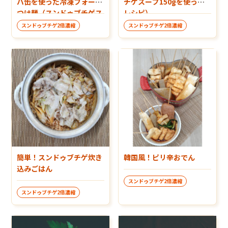
バ缶を使った冷凍フォーの
チゲスープ150gを使った
つけ麺（スンドゥブチゲス
レシピ）
ープ150gを使ったレシ
スンドゥブチゲ2倍濃縮
スンドゥブチゲ2倍濃縮
ピ）
簡単！スンドゥブチゲ炊き
韓国風！ピリ辛おでん
込みごはん
スンドゥブチゲ2倍濃縮
スンドゥブチゲ2倍濃縮