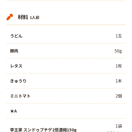
材料
1人前
うどん
1玉
豚肉
50g
レタス
1枚
きゅうり
1本
ミニトマト
2個
★A
1袋
李王家 スンドゥブチゲ2倍濃縮150g