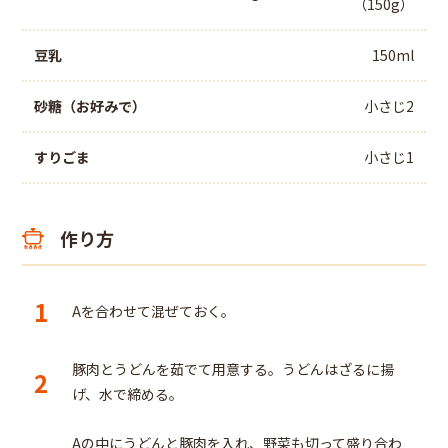
（150g）
豆乳
150ml
砂糖（お好みで）
小さじ2
すりごま
小さじ1
作り方
1
Aを合わせて混ぜておく。
豚肉とうどんを茹でて用意する。うどんはざるに揚
2
げ、水で締める。
Aの中にうどんと豚肉を入れ、野菜も切って盛り合わ