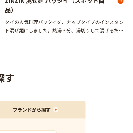
ZikZik 混ぜ麺 パッタイ（スポット商
品）
タイの人気料理パッタイを、カップタイプのインスタン
ト混ぜ麺にしました。熱湯３分、湯切りして混ぜるだけ
の簡単調理が可能！
探す
ブランド
から探す