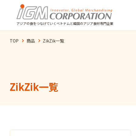
アジアの食をつなげていくベトナムと韓国のアジア食材専門企業
TOP
商品
ZikZik
一覧
ZikZik
一覧