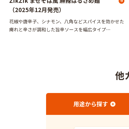
ZikZik まぜそば風 麻辣はるさめ麺
（2025年12月発売）
花椒や唐辛子、シナモン、八角などスパイスを効かせた
痺れと辛さが調和した旨辛ソースを幅広タイプ
（8mm）の春雨麺に絡めて食べるアジアン混ぜ麺で
す。熱湯4分湯切りして混ぜるだけの簡単調理で楽しめ
るインスタ
他
用途
から探す