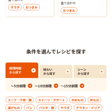
盛り合わせ
サラダ
おつまみ
おつまみ
条件を選んでレシピを探す
調理時間
味わい
シーン
から探す
から探す
から探す
～5分調理
～10分調理
～15分調理
スープ・汁物・鍋
スイーツ・デザート
炒めもの
丼もの
揚げもの
パン
パスタ・麺
サラダ
グラタン・ドリア