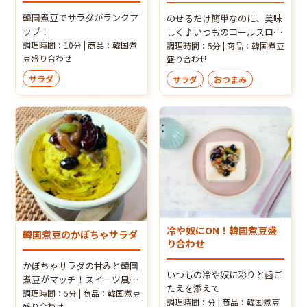
韓国煮豆でサラダがランクア
のせるだけ簡単なのに、美味
ップ！
しく♪いつものコールスロー
がガラっと変身！
調理時間：10分 | 商品：韓国煮
調理時間：5分 | 商品：韓国煮豆
豆盛り合わせ
盛り合わせ
サラダ
サラダ
おつまみ
冷や奴にON！韓国煮豆盛
韓国煮豆のかぼちゃサラダ
り合わせ
かぼちゃサラダの甘みと韓国
いつもの冷や奴に彩りと歯ご
煮豆がマッチ！スイーツ風に
たえを添えて
楽しめます
調理時間：5分 | 商品：韓国煮豆
調理時間：分 | 商品：韓国煮豆
盛り合わせ