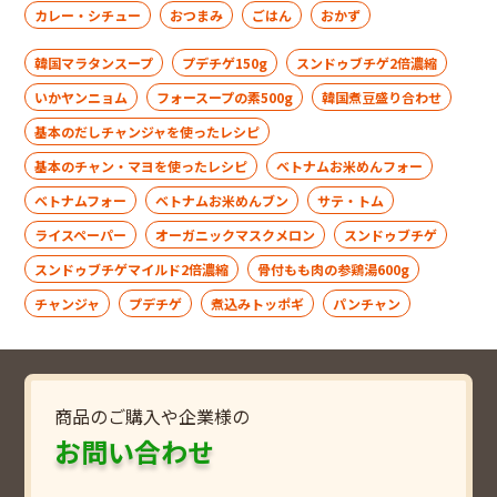
カレー・シチュー
おつまみ
ごはん
おかず
韓国マラタンスープ
プデチゲ150g
スンドゥブチゲ2倍濃縮
いかヤンニョム
フォースープの素500g
韓国煮豆盛り合わせ
基本のだしチャンジャを使ったレシピ
基本のチャン・マヨを使ったレシピ
ベトナムお米めんフォー
ベトナムフォー
ベトナムお米めんブン
サテ・トム
ライスペーパー
オーガニックマスクメロン
スンドゥブチゲ
スンドゥブチゲマイルド2倍濃縮
骨付もも肉の参鶏湯600g
チャンジャ
プデチゲ
煮込みトッポギ
パンチャン
商品のご購入や企業様の
お問い合わせ