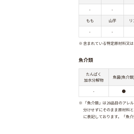
-
-
もも
山芋
リ
-
-
※
含まれている特定原材料又は
魚介類
たんぱく
魚醤(魚介類
加水分解物
-
●
※
「魚介類」は28品目のアレ
分けせずにそのまま原材料と
に表記しております。「魚介