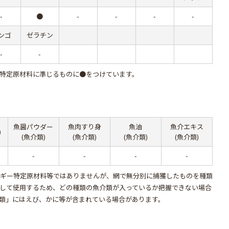
-
●
-
-
-
-
ンゴ
ゼラチン
-
-
特定原材料に準じるものに●をつけています。
魚醤パウダー
魚肉すり身
魚油
魚介エキス
)
(魚介類)
(魚介類)
(魚介類)
(魚介類)
-
-
-
-
ルギー特定原材料等ではありませんが、網で無分別に捕獲したものを種類
して使用するため、どの種類の魚介類が入っているか把握できない場合
類」にはえび、かに等が含まれている場合があります。