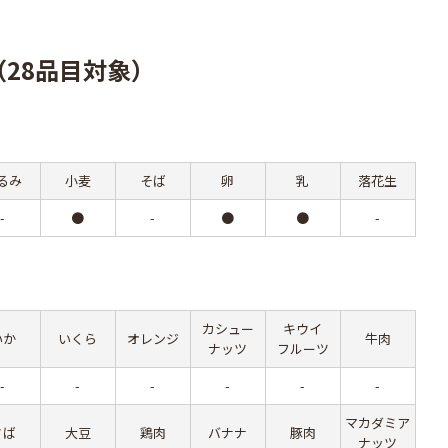
28品目対象）
るみ
小麦
そば
卵
乳
落花生
-
●
-
●
●
-
カシュー
キウイ
いか
いくら
オレンジ
牛肉
ナッツ
フルーツ
-
-
-
-
-
-
マカダミア
さば
大豆
鶏肉
バナナ
豚肉
ナッツ