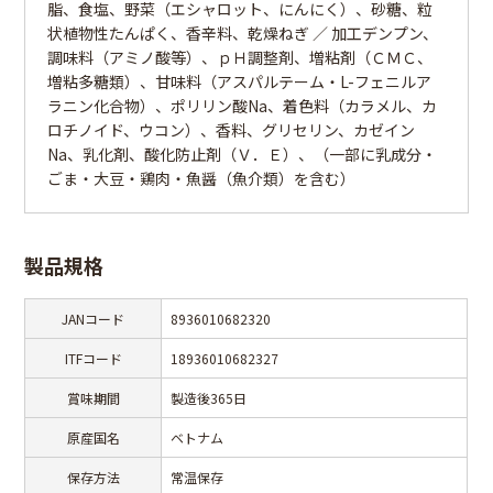
脂、食塩、野菜（エシャロット、にんにく）、砂糖、粒
状植物性たんぱく、香辛料、乾燥ねぎ ／ 加工デンプン、
調味料（アミノ酸等）、ｐＨ調整剤、増粘剤（ＣＭＣ、
増粘多糖類）、甘味料（アスパルテーム・L-フェニルア
ラニン化合物）、ポリリン酸Na、着色料（カラメル、カ
ロチノイド、ウコン）、香料、グリセリン、カゼイン
Na、乳化剤、酸化防止剤（Ｖ．Ｅ）、（一部に乳成分・
ごま・大豆・鶏肉・魚醤（魚介類）を含む）
製品規格
JANコード
8936010682320
ITFコード
18936010682327
賞味期間
製造後365日
原産国名
ベトナム
保存方法
常温保存