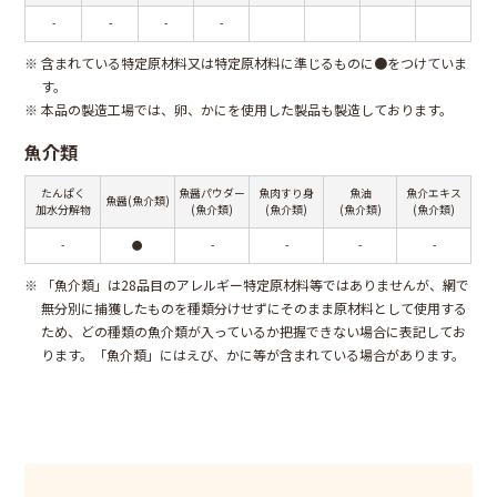
-
-
-
-
※
含まれている特定原材料又は特定原材料に準じるものに●をつけていま
す。
※
本品の製造工場では、卵、かにを使用した製品も製造しております。
魚介類
たんぱく
魚醤パウダー
魚肉すり身
魚油
魚介エキス
魚醤(魚介類)
加水分解物
(魚介類)
(魚介類)
(魚介類)
(魚介類)
-
●
-
-
-
-
※
「魚介類」は28品目のアレルギー特定原材料等ではありませんが、網で
無分別に捕獲したものを種類分けせずにそのまま原材料として使用する
ため、どの種類の魚介類が入っているか把握できない場合に表記してお
ります。「魚介類」にはえび、かに等が含まれている場合があります。