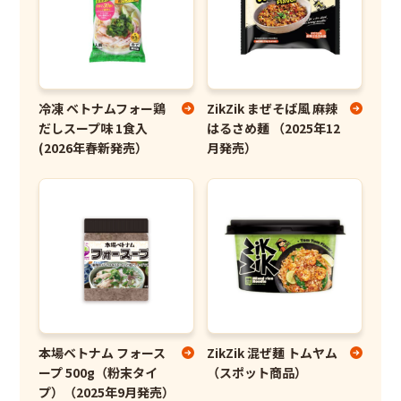
冷凍 ベトナムフォー鶏
ZikZik まぜそば風 麻辣
だしスープ味 1食入
はるさめ麺 （2025年12
(2026年春新発売）
月発売）
本場ベトナム フォース
ZikZik 混ぜ麺 トムヤム
ープ 500g（粉末タイ
（スポット商品）
プ）（2025年9月発売）