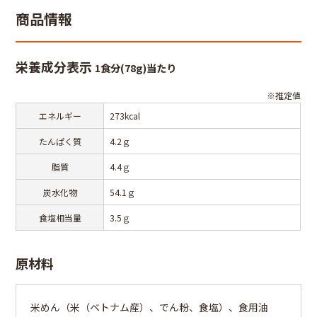
商品情報
栄養成分表示
1食分(78g)当たり
※推定値
エネルギー
273kcal
たんぱく質
4.2ｇ
脂質
4.4ｇ
炭水化物
54.1ｇ
食塩相当量
3.5ｇ
原材料
米めん（米（ベトナム産）、でん粉、食塩）、食用油