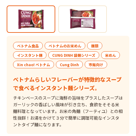
ベトナム食品
ベトナムのお米めん
麺類
インスタント麺
CUNG DINH 袋麺シリーズ
米めん
Xin chao! ベトナム
Cung Dinh
市販向け
ベトナムらしいフレーバーが特徴的なスープ
で食べるインスタント麺シリーズ。
チキンベースのスープに海鮮の旨味をプラスしたスープは
ガーリックの香ばしい風味が引き立ち、食欲をそそる米
麺料理となっています。お米の角麺（フーティユ）との相
性抜群！お湯をかけて３分で簡単に調理可能なインスタ
ントタイプ麺になります。