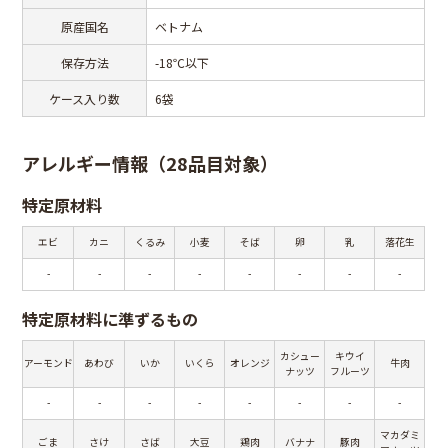
原産国名
ベトナム
保存方法
-18℃以下
ケース入り数
6袋
アレルギー情報（28品目対象）
特定原材料
エビ
カニ
くるみ
小麦
そば
卵
乳
落花生
-
-
-
-
-
-
-
-
特定原材料に準ずるもの
カシュー
キウイ
アーモンド
あわび
いか
いくら
オレンジ
牛肉
ナッツ
フルーツ
-
-
-
-
-
-
-
-
マカダミ
ごま
さけ
さば
大豆
鶏肉
バナナ
豚肉