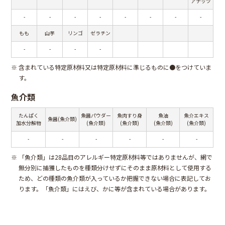
アナッツ
-
-
-
-
-
-
-
-
もも
山芋
リンゴ
ゼラチン
-
-
-
-
※
含まれている特定原材料又は特定原材料に準じるものに●をつけていま
す。
魚介類
たんぱく
魚醤パウダー
魚肉すり身
魚油
魚介エキス
魚醤(魚介類)
加水分解物
(魚介類)
(魚介類)
(魚介類)
(魚介類)
-
-
-
-
-
-
※
「魚介類」は28品目のアレルギー特定原材料等ではありませんが、網で
無分別に捕獲したものを種類分けせずにそのまま原材料として使用する
ため、どの種類の魚介類が入っているか把握できない場合に表記してお
ります。「魚介類」にはえび、かに等が含まれている場合があります。