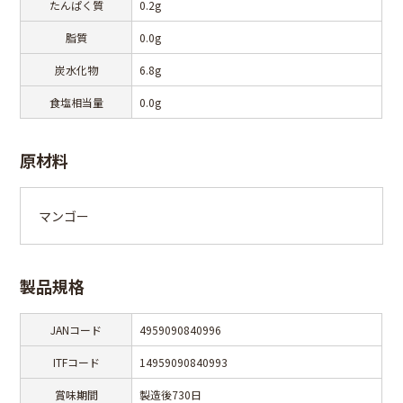
たんぱく質
0.2g
脂質
0.0g
炭水化物
6.8g
食塩相当量
0.0g
原材料
マンゴー
製品規格
JANコード
4959090840996
ITFコード
14959090840993
賞味期間
製造後730日