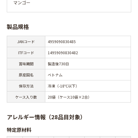
マンゴー
製品規格
JANコード
4959090830485
ITFコード
14959090830482
賞味期間
製造後730日
原産国名
ベトナム
保存方法
冷凍（-18℃以下）
ケース入り数
20袋（ケース10袋×2合）
アレルギー情報（28品目対象）
特定原材料