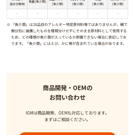
魚醤(魚介類)
加水分解物
(魚介類)
(魚介類)
(魚介類)
(魚介類)
-
-
-
-
-
-
※
「魚介類」は28品目のアレルギー特定原材料等ではありませんが、網で
無分別に捕獲したものを種類分けせずにそのまま原材料として使用する
ため、どの種類の魚介類が入っているか把握できない場合に表記してお
ります。「魚介類」にはえび、かに等が含まれている場合があります。
商品開発・OEMの
お問い合わせ
IGMは商品開発、OEMも対応しております。
まずはご相談ください。