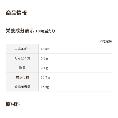
商品情報
栄養成分表示
100g当たり
※推定値
エネルギー
68kcal
たんぱく質
0.6ｇ
脂質
0.1ｇ
炭水化物
16.9ｇ
食塩相当量
15.6g
原材料