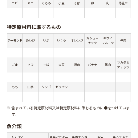
エビ
カニ
くるみ
小麦
そば
卵
乳
落花生
-
-
-
-
-
-
-
-
特定原材料に準ずるもの
カシュー
キウイ
アーモンド
あわび
いか
いくら
オレンジ
牛肉
ナッツ
フルーツ
-
-
-
-
-
-
-
-
マカダミ
ごま
さけ
さば
大豆
鶏肉
バナナ
豚肉
アナッツ
-
-
-
-
-
-
-
-
もも
山芋
リンゴ
ゼラチン
-
-
-
-
※
含まれている特定原材料又は特定原材料に準じるものに●をつけていま
す。
魚介類
たんぱく
魚醤パウダー
魚肉すり身
魚油
魚介エキス