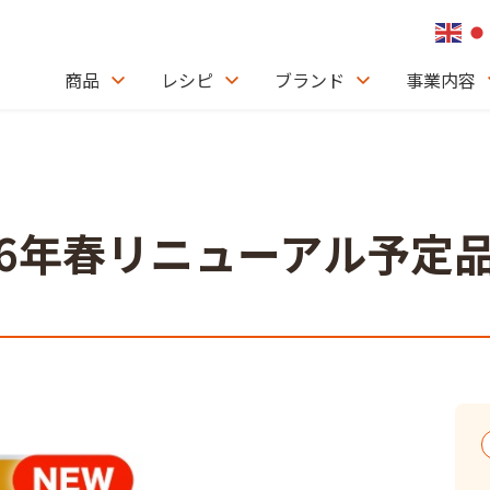
商品
レシピ
ブランド
事業内容
）
026年春リニューアル予定