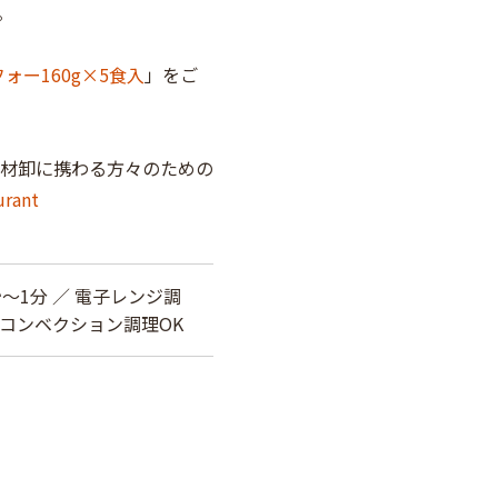
。
ォー160g×5食入
」をご
材卸に携わる方々のための
urant
～1分 ／ 電子レンジ調
ームコンベクション調理OK